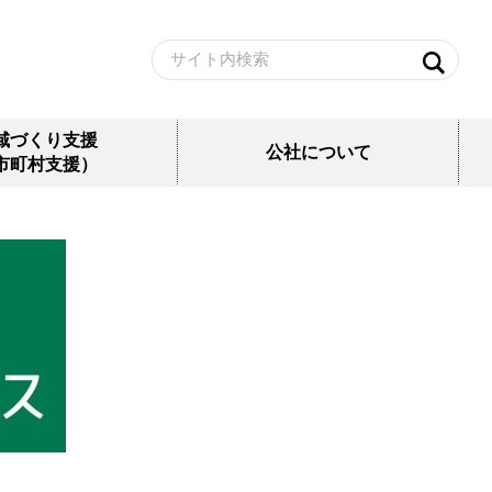
域づくり支援
公社について
市町村支援）
き家再生事業
公社概要
゙ーション事業
主な事業内容
行制度
中期経営計画
理業務
財務状況
地開発事業
沿革等
(一社)全国住宅供給公社等連合会(外