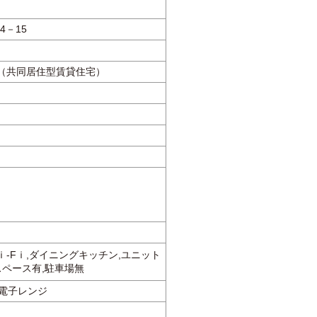
4－15
（共同居住型賃貸住宅）
-Fｉ,ダイニングキッチン,ユニット
スペース有,駐車場無
,電子レンジ