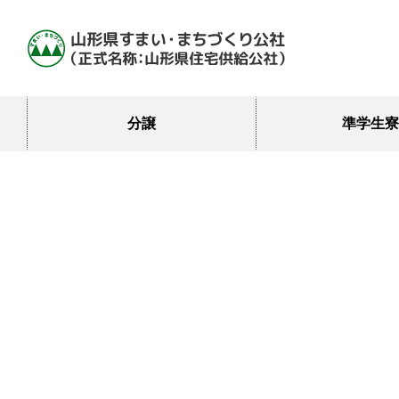
分譲
分譲地一覧
分譲
準学生寮
鶴岡市まちなか空き家再生事業(募集中)
分譲地一覧
準学生寮「山形クラス
各種助成金
鶴岡市まちなか空き家再生事業(募
買戻特約抹消について
集中)
準学生寮
各種助成金
準学生寮「山形クラス」の概要
買戻特約抹消について
公営住宅等
県営住宅・市営住宅・町営住宅等