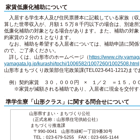
.
家賃低廉化補助について
入居する学生本人及び住民票謄本に記載している家族（収
算した世帯収入が、月額１５万８千円以下の場合は、別途所
低廉化補助の対象となる場合があります。また、補助の対象
約家賃の２分の１となります。
なお、補助を希望する入居者については、補助申請に関係
ので、ご了承ください。
詳しくは、山形市のホームページ（
https://www.city.yamag
yamagata.lg.jp/kurashi/tochi/1006582/1007260/1002508.html
山形市まちづくり政策部住宅政策課(TEL023-641-1212
.
例）契約家賃 ３０，０００円 × １／２ ＝１５
※家賃が減額される補助であり、入居者に現金を交付す
.
準学生寮「山形クラス」に関する問合せについて
山形県すまい・まちづくり公社
（正式名称：山形県住宅供給公社）
まちづくり推進課
〒990-0041 山形市緑町一丁目9番30号
TEL：023-679-5255 FAX：023-665-1144