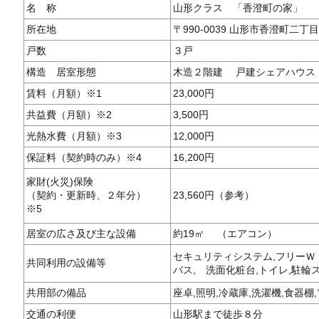
名 称
山形クラス 「香澄町の家」
所在地
〒990-0039 山形市香澄町二丁目
戸数
３戸
構造 居室形態
木造２階建 戸建シェアハウス
賃料（月額）※1
23,000円
共益費（月額）※2
3,500円
光熱水費（月額）※3
12,000円
保証料（契約時のみ）※4
16,200円
家財(火災)保険
（契約・更新時、２年分）
23,560円（参考）
※5
居室の広さ及び主な設備
約19㎡ （エアコン）
セキュリティシステム,フリーＷｉ
共同利用の設備等
バス, 洗面化粧台,トイレ,駐輪
共用部の備品
座卓,照明,冷蔵庫,洗濯機,食器棚
交通の利便
山形駅まで徒歩８分