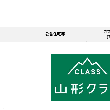
地
公営住宅等
（
」の概要
県営住宅・市営住宅・町営住宅等
まちなか空
空き家リノヘ
公社立替施
公営住宅管
定住促進宅
.